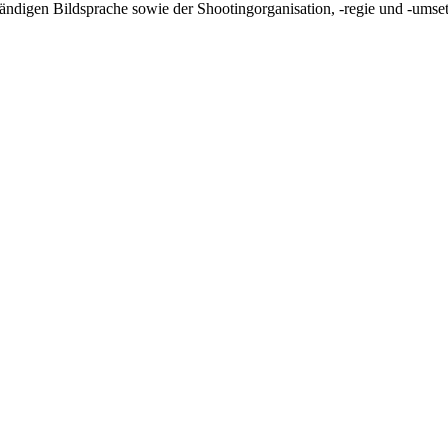
tändigen Bildsprache sowie der Shootingorganisation, -regie und -umset
sentieller Bestandteil meiner Arbeit als Kommunikation