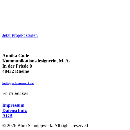
mit und durch andere Disziplinen. Aus diesem Grund a
Werbetechnik u.v.m. zusammen. Denn nur so kann ich 
Implementierung.«
Jetzt Projekt starten
Annika Gude
Kommunikationsdesignerin, M. A.
In der Friede 8
48432 Rheine
hallo@schnippwerk.de
+49 176 20392394
Impressum
Datenschutz
AGB
© 2026 Büro Schnippwerk. All rights reserved