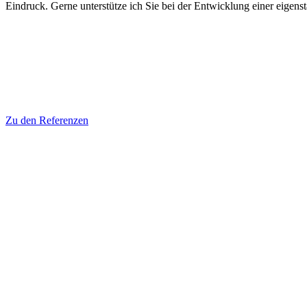
Eindruck. Gerne unterstütze ich Sie bei der Entwicklung einer eigens
Zu den Referenzen
Wie wir zusammen arbeiten
»Kreative Lösungen entstehen interdisziplinär: ein es