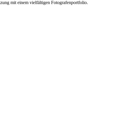
zung mit einem vielfältigen Fotografenportfolio.
sdesignerin besteht im Austausch und der Inspiration